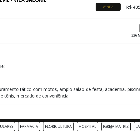
VIE - VILA SALOMÉ
R$ 405
VENDA
336 
ie;
ramento tático com motos, amplo salão de festa, academia, piscin
a de tênis, mercado de conveniência.
CULARES
FARMACIA
FLORICULTURA
HOSPITAL
IGREJA MATRIZ
LA