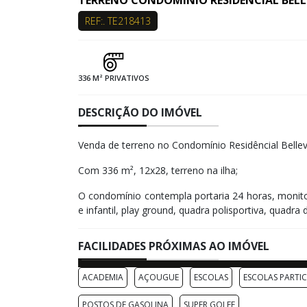
TERRENO CONDOMINIO RESIDENCIAL BELLE
REF:. TE218413
336 M² PRIVATIVOS
DESCRIÇÃO DO IMÓVEL
Venda de terreno no Condomínio Residêncial Bellev
Com 336 m², 12x28, terreno na ilha;
O condomínio contempla portaria 24 horas, monito
e infantil, play ground, quadra polisportiva, quadr
FACILIDADES PRÓXIMAS AO IMÓVEL
ACADEMIA
AÇOUGUE
ESCOLAS
ESCOLAS PARTI
POSTOS DE GASOLINA
SUPER GOLFF