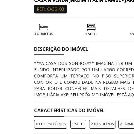
CASA Á VENDA JARDIM ITÁLIA CAMBÉ - JAR
REF:. CA36103
3 QUARTOS
4 
1 SUÍTE
DESCRIÇÃO DO IMÓVEL
***A CASA DOS SONHOS*** IMAGINA TER UM
FUNDO INTERLIGADO POR UM LARGO CORRED
COMPORTA UM TERRAÇO NO PISO SUPERIOR
CONFORTO E COMODIDADE NA REGIÃO MAIS TR
PARA PODER CONHECER MAIS DETALHES D
IMOBILIÁRIA AXE: SEU PRÓXIMO IMÓVEL ESTÁ AQ
CARACTERÍSTICAS DO IMÓVEL
03 DORMITÓRIOS
1 SUÍTE
2 BANHEIROS
ALARME